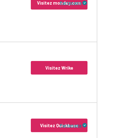
Visitez monday.com
Partenaire
râce à une fonctionnalité de glisser-
’ajouter autant de détails qu’ils le
Visitez Wrike
articiper toute votre équipe sans trop de
r 7 pour tous les niveaux.
rojets. Il est simple et ne vous prendra pas
modifications au projet – les utilisateurs
Visitez Quickbase
Partenaire
es fonctionnalités proposées par Wrike,