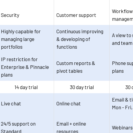
Workflow
Security
Customer support
managem
Highly capable for
Continuous improving
A view to
managing large
& developing of
and team
portfolios
functions
IP restriction for
Custom reports &
Phone sup
Enterprise & Pinnacle
pivot tables
plans
plans
14 day trial
30 day trial
30 
Email & t
Live chat
Online chat
Mon - Fri
24/5 support on
Email + online
Webinars
Standard
resources