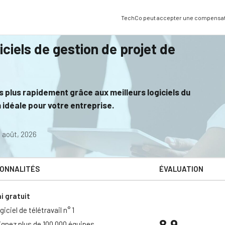
TechCo peut accepter une compensatio
iciels de gestion de projet de
s plus rapidement grâce aux meilleurs logiciels du
 idéale pour votre entreprise.
: août, 2026
IONNALITÉS
ÉVALUATION
i gratuit
giciel de télétravail n° 1
8.9
ignez plus de 100 000 équipes