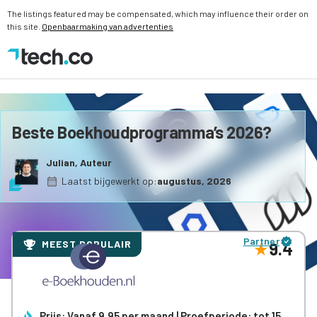
The listings featured may be compensated, which may influence their order on
this site.
Openbaarmaking van advertenties
Beste Boekhoudprogramma’s 2026?
Julian, Auteur
Laatst bijgewerkt op:
augustus, 2026
Partner
MEEST POPULAIR
9.4
Prijs: Vanaf 9,95 per maand | Proefperiode: tot 15