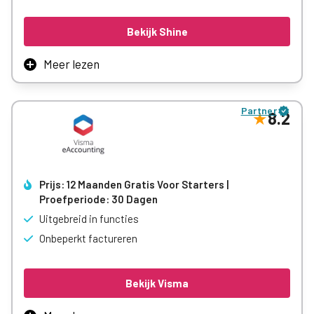
Bekijk Shine
Meer lezen
Shine is een sterke keuze voor zzp’ers en kleine bedrijven:
het combineert boekhouding, facturatie en btw-aangifte
Partner
in één gebruiksvriendelijk platform met automatische
8.2
bankkoppelingen. Je kunt gratis starten en later upgraden
naar betaalbare plannen vanaf ca. €11/maand, en veel
gebruikers prijzen de overzichtelijke interface en
tijdbesparing in hun administratie.
Prijs: 12 Maanden Gratis Voor Starters |
Proefperiode: 30 Dagen
Meer leren
Uitgebreid in functies
Onbeperkt factureren
Bekijk Visma