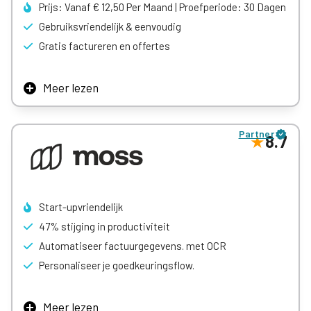
Prijs: Vanaf € 12,50 Per Maand | Proefperiode: 30 Dagen
Gebruiksvriendelijk & eenvoudig
Gratis factureren en offertes
Meer lezen
De pakketten zijn overzichtelijk, gemiddeld geprijsd, en
uitermate geschikt voor zzp’ers die hun boekhouding
Partner
samen met een boekhouder beheren. Je boekhouder kent
8.7
dit programma ongetwijfeld als zijn broekzak!
Start-upvriendelijk
47% stijging in productiviteit
Automatiseer factuurgegevens. met OCR
Personaliseer je goedkeuringsflow.
Meer lezen