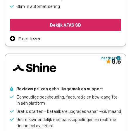
Geen automatische verlenging.
Slim in automatisering
Meer leren
Bekijk AFAS SB
Meer lezen
AFAS maakt software voor grote organisaties als
ziekenhuizen en overheden, maar hebben nu ook een klein-
Partner
zakelijke oplossing. Hierin vind je de geavanceerde
8.6
oplossingen van AFAS terug, in een vereenvoudigde
weergave. Het is een wat duurder pakket, maar wél een
boekhoudprogramma en een volwaardig CRM in één.
Reviews prijzen gebruiksgemak en support
Meer leren
Eenvoudige boekhouding, facturatie en btw-aangifte
in één platform
Gratis starten + betaalbare upgrades vanaf ~€9/maand
Gebruiksvriendelijk met bankkoppelingen en realtime
financieel overzicht