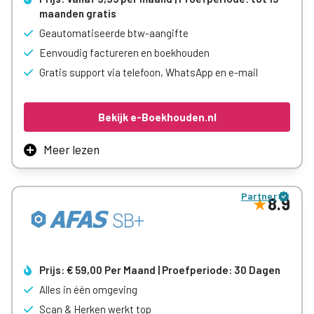
maanden gratis
Geautomatiseerde btw-aangifte
Eenvoudig factureren en boekhouden
Gratis support via telefoon, WhatsApp en e-mail
Bekijk e-Boekhouden.nl
Meer lezen
Ben jij opzoek naar een betaalbaar en eenvoudig
boekhoudprogramma? Met e-Boekhouden.nl automatiseer
Partner
jij je boekhouding en facturatie. Je kunt het helemaal zelf,
8.9
zonder boekhoudkennis.
Van offertes en facturen tot btw-aangifte en rapportages,
alles is geïntegreerd in één overzichtelijk programma. Met
persoonlijke ondersteuning helpen we je op weg.
Prijs: € 59,00 Per Maand | Proefperiode: 30 Dagen
Ben je minder dan 15 maanden geleden gestart met je
onderneming, of ga je binnenkort van start? Dan gebruik je
Alles in één omgeving
e‑Boekhouden.nl de eerste 15 maanden helemaal gratis.
Scan & Herken werkt top