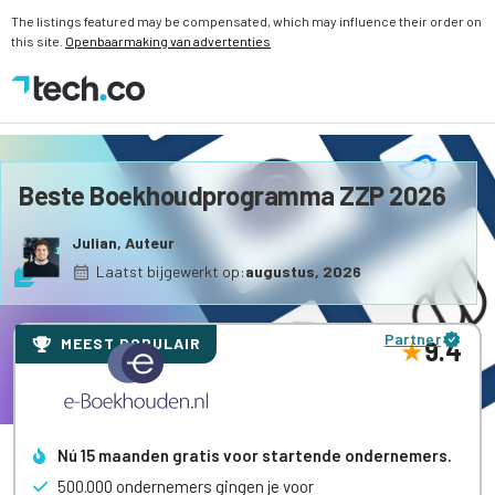
The listings featured may be compensated, which may influence their order on
this site.
Openbaarmaking van advertenties
Beste Boekhoudprogramma ZZP 2026
Julian, Auteur
Laatst bijgewerkt op:
augustus, 2026
Partner
MEEST POPULAIR
9.4
Nú 15 maanden gratis voor startende ondernemers.
500.000 ondernemers gingen je voor