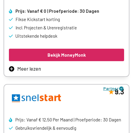
Meer leren
Prijs: Vanaf € 0 | Proefperiode: 30 Dagen
Fikse Kickstart korting
Incl. Projecten & Urenregistratie
Uitstekende helpdesk
Bekijk MoneyMonk
Meer lezen
MoneyMonk biedt een topkwaliteit boekhoudprogramma
voor de dienstverlenende zzp’er en freelancer. Zo biedt
Partner
MoneyMonk duidelijk financieel inzicht per project en een
9.3
timer om je uren bij te houden. Factureer jij uren? Grote
kans dat MoneyMonk ideaal is voor jou.
Prijs: Vanaf € 12,50 Per Maand | Proefperiode: 30 Dagen
Gebruiksvriendelijk & eenvoudig