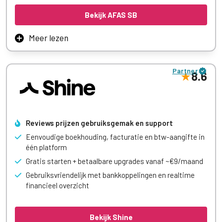
onderneming volledig gratis gebruik van alle functies. Zo
Bekijk AFAS SB
kun je je administratie professioneel opzetten zonder
kosten.
Meer lezen
Meer leren
AFAS maakt software voor grote organisaties als
ziekenhuizen en overheden, maar hebben nu ook een klein-
Partner
zakelijke oplossing. Hierin vind je de geavanceerde
8.6
oplossingen van AFAS terug, in een vereenvoudigde
weergave. Het is een wat duurder pakket, maar wél een
boekhoudprogramma en een volwaardig CRM in één.
Reviews prijzen gebruiksgemak en support
Meer leren
Eenvoudige boekhouding, facturatie en btw-aangifte in
één platform
Gratis starten + betaalbare upgrades vanaf ~€9/maand
Gebruiksvriendelijk met bankkoppelingen en realtime
financieel overzicht
Bekijk Shine