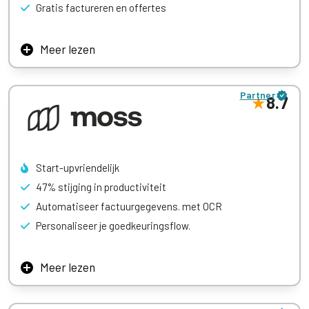
Gratis factureren en offertes
Meer lezen
De pakketten zijn overzichtelijk, gemiddeld geprijsd, en
uitermate geschikt voor zzp’ers die hun boekhouding samen
Partner
met een boekhouder beheren. Je boekhouder kent dit
8.7
programma ongetwijfeld als zijn broekzak!
Start-upvriendelijk
47% stijging in productiviteit
Automatiseer factuurgegevens. met OCR
Personaliseer je goedkeuringsflow.
Meer lezen
Stroomlijn je workflows, houd je boekhouding op orde en
sluit de maand op tijd af – elke keer weer. Gewoon door Moss