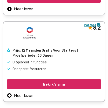
Meer lezen
Shine is een sterke keuze voor zzp’ers en kleine bedrijven:
het combineert boekhouding, facturatie en btw-aangifte in
Partner
één gebruiksvriendelijk platform met automatische
8.2
bankkoppelingen. Je kunt gratis starten en later upgraden
naar betaalbare plannen vanaf ca. €11/maand, en veel
gebruikers prijzen de overzichtelijke interface en
tijdbesparing in hun administratie.
Prijs: 12 Maanden Gratis Voor Starters |
Proefperiode: 30 Dagen
Meer leren
Uitgebreid in functies
Onbeperkt factureren
Bekijk Visma
Meer lezen
Visma eAccounting is geschikt voor zzp’ers met een iets
uitgebreidere administratie en/of groeiplannen. Het pakket