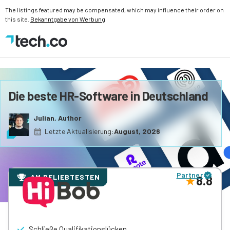
The listings featured may be compensated, which may influence their order on
this site.
Bekanntgabe von Werbung
Die beste HR-Software in Deutschland
Julian, Author
Letzte Aktualisierung:
August, 2026
Partner
AM BELIEBTESTEN
8.8
Schließe Qualifikationslücken