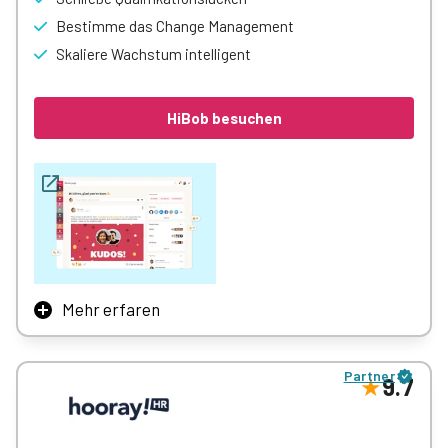
Bestimme das Change Management
Skaliere Wachstum intelligent
HiBob besuchen
Mehr erfaren
HiBobs prämiertes HCM stimmt HR-Prozesse auf
Geschäftsziele ab – alles auf einer Plattform.
Partner
– Nutze Personaldaten in Echtzeit
9.7
– Meistere Veränderungen souverän
– Setze Programme für Lernen & Entwicklung um
– Integriere Ziele & Initiativen in die Mitarbeiterlaufbahn