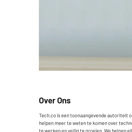
Over Ons
Tech.co is een toonaangevende autoriteit op
helpen meer te weten te komen over techno
te werken en veilig te groeien. We helpen e