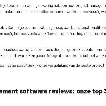
al als je teamleden weinig ervaring hebben met projectmanage
 aanmaken, deadlines instellen en samenwerken – eenvoudig wer
 hebt. Sommige teams hebben genoeg aan basisfunctionaliteite
en nodig hebben zoals workflow-automatisering, resourcepla
naadloos aan op andere tools die je al gebruikt, zoals commu
oekhoudsoftware. Een goede integratie voorkomt dubbel werk e
 organisatie past? Bekijk onze vergelijking van de beste pro
ment software reviews: onze top 3