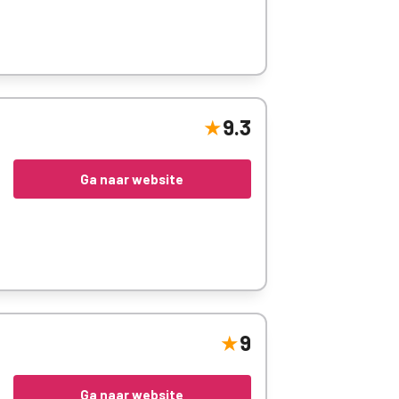
9.3
Ga naar website
9
Ga naar website