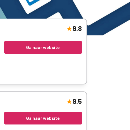
9.8
Ga naar website
9.5
Ga naar website